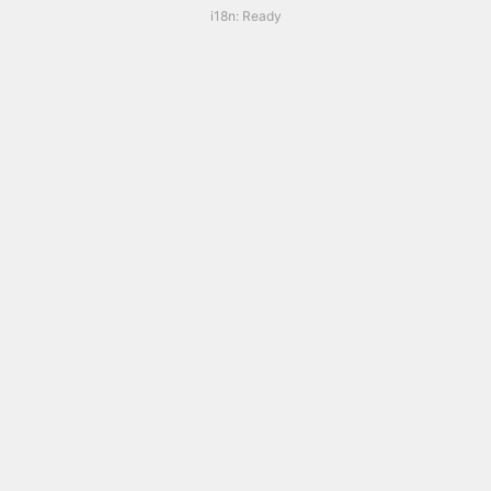
i18n: 
Ready